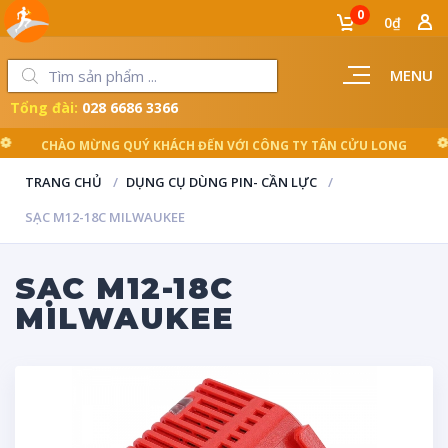
0
0₫
MENU
Tổng đài:
028 6686 3366
TRANG CHỦ
DỤNG CỤ DÙNG PIN- CẦN LỰC
SẠC M12-18C MILWAUKEE
SẠC M12-18C
MILWAUKEE