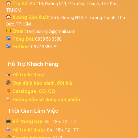
Trụ Sở:
Số 114, Đường N11, P.Trường Thạnh, Thủ Đức,
TP.HCM.
Xưởng Sản Xuất:
Số 5, Đường N18, P.Trường Thạnh, Thủ
Đức, TP.HCM.
Email:
tancuulong2@gmail.com
Tổng Đài:
0838 50 3388
Hotline:
0877 3388 79
Hỗ Trợ Khách Hàng
Hỗ trợ kĩ thuật
Quy định bảo hành, đổi trả
Catalogue, CO, CQ
Hướng dẫn sử dụng sản phẩm
Thời Gian Làm Việc
VP trưng bày:
8h - 18h. T2 - T7
Hỗ trợ kĩ thuật:
8h - 18h. T2 - T7