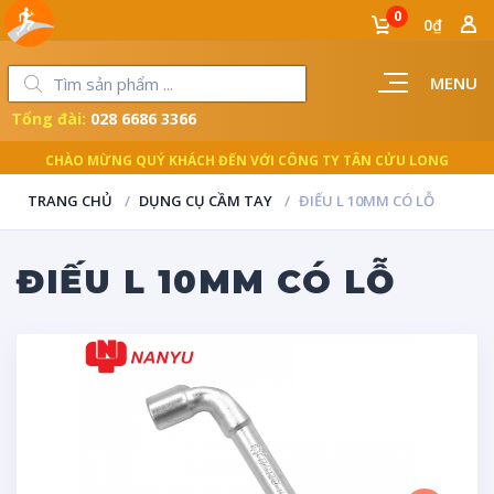
0
0₫
MENU
Tổng đài:
028 6686 3366
CHÀO MỪNG QUÝ KHÁCH ĐẾN VỚI CÔNG TY TÂN CỬU LONG
TRANG CHỦ
DỤNG CỤ CẦM TAY
ĐIẾU L 10MM CÓ LỖ
ĐIẾU L 10MM CÓ LỖ