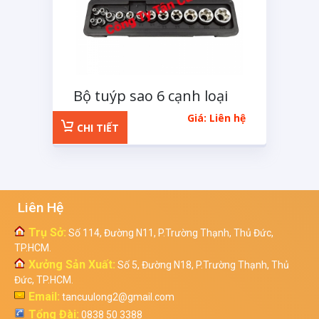
Bộ tuýp sao 6 cạnh loại
tuýp E 14 chi tiết
Giá: Liên hệ
CHI TIẾT
Liên Hệ
Trụ Sở:
Số 114, Đường N11, P.Trường Thạnh, Thủ Đức,
TP.HCM.
Xưởng Sản Xuất:
Số 5, Đường N18, P.Trường Thạnh, Thủ
Đức, TP.HCM.
Email:
tancuulong2@gmail.com
Tổng Đài:
0838 50 3388