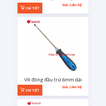
6 cạnh 1/2 inchs 11 chi
Giá: Liên hệ
tiết
CHI TIẾT
Vít đóng đầu trừ 6mm dài
100mm
Giá: Liên hệ
CHI TIẾT