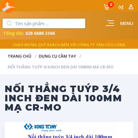
0
0₫
MENU
Tổng đài:
028 6686 3366
LUÔN ĐỒNG HÀNH CÙNG NGƯỜI THỢ
TRANG CHỦ
DỤNG CỤ CẦM TAY
NỐI THẲNG TUÝP 3/4 INCH ĐEN DÀI 100MM MẠ CR-MO
NỐI THẲNG TUÝP 3/4
INCH ĐEN DÀI 100MM
MẠ CR-MO