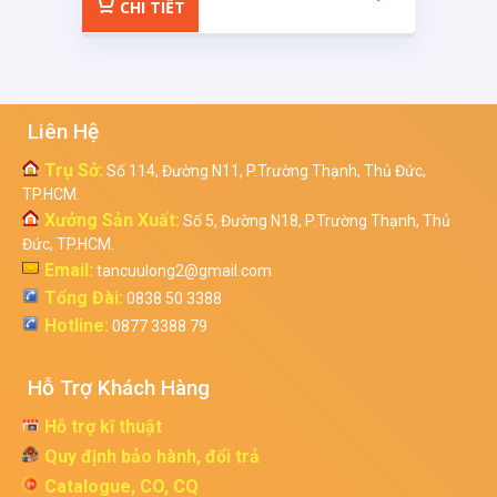
CHI TIẾT
Liên Hệ
Trụ Sở:
Số 114, Đường N11, P.Trường Thạnh, Thủ Đức,
TP.HCM.
Xưởng Sản Xuất:
Số 5, Đường N18, P.Trường Thạnh, Thủ
Đức, TP.HCM.
Email:
tancuulong2@gmail.com
Tổng Đài:
0838 50 3388
Hotline:
0877 3388 79
Hỗ Trợ Khách Hàng
Hỗ trợ kĩ thuật
Quy định bảo hành, đổi trả
Catalogue, CO, CQ