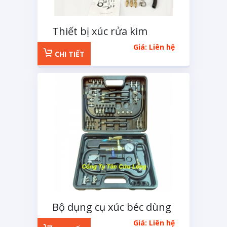
Thiết bị xúc rửa kim
phun xăng bằng hóa
Giá: Liên hệ
chất 3M-Wurth
CHI TIẾT
Bộ dụng cụ xúc béc dùng
dung dịch 3M đầy đủ chi
Giá: Liên hệ