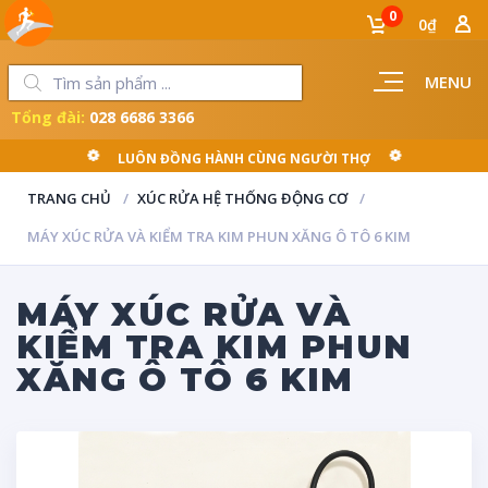
0
0₫
MENU
Tổng đài:
028 6686 3366
LUÔN ĐỒNG HÀNH CÙNG NGƯỜI THỢ
TRANG CHỦ
XÚC RỬA HỆ THỐNG ĐỘNG CƠ
MÁY XÚC RỬA VÀ KIỂM TRA KIM PHUN XĂNG Ô TÔ 6 KIM
MÁY XÚC RỬA VÀ
KIỂM TRA KIM PHUN
XĂNG Ô TÔ 6 KIM