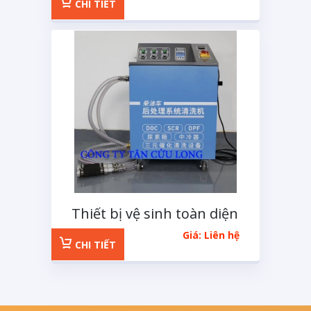
tiết
CHI TIẾT
Thiết bị vệ sinh toàn diện
hệ thống lọc khí xả
Giá: Liên hệ
DOC,SCR,DPF
CHI TIẾT