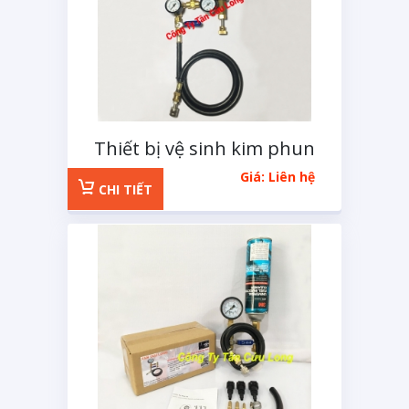
Thiết bị vệ sinh kim phun
động cơ xăng loại 2 đồng
Giá: Liên hệ
hồ
CHI TIẾT