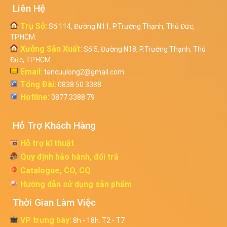
Liên Hệ
Trụ Sở:
Số 114, Đường N11, P.Trường Thạnh, Thủ Đức,
TP.HCM.
Xưởng Sản Xuất:
Số 5, Đường N18, P.Trường Thạnh, Thủ
Đức, TP.HCM.
Email:
tancuulong2@gmail.com
Tổng Đài:
0838 50 3388
Hotline:
0877 3388 79
Hỗ Trợ Khách Hàng
Hỗ trợ kĩ thuật
Quy định bảo hành, đổi trả
Catalogue, CO, CQ
Hướng dẫn sử dụng sản phẩm
Thời Gian Làm Việc
VP trưng bày:
8h - 18h. T2 - T7