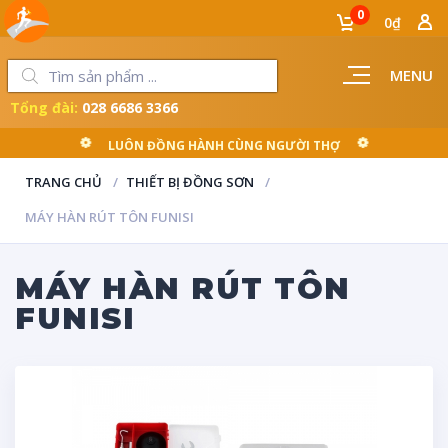
0
0₫
MENU
Tổng đài:
028 6686 3366
LUÔN ĐỒNG HÀNH CÙNG NGƯỜI THỢ
TRANG CHỦ
THIẾT BỊ ĐỒNG SƠN
MÁY HÀN RÚT TÔN FUNISI
MÁY HÀN RÚT TÔN
FUNISI