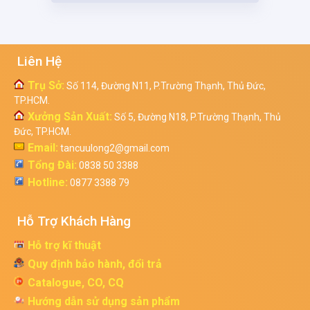
Liên Hệ
Trụ Sở:
Số 114, Đường N11, P.Trường Thạnh, Thủ Đức,
TP.HCM.
Xưởng Sản Xuất:
Số 5, Đường N18, P.Trường Thạnh, Thủ
Đức, TP.HCM.
Email:
tancuulong2@gmail.com
Tổng Đài:
0838 50 3388
Hotline:
0877 3388 79
Hỗ Trợ Khách Hàng
Hỗ trợ kĩ thuật
Quy định bảo hành, đổi trả
Catalogue, CO, CQ
Hướng dẫn sử dụng sản phẩm