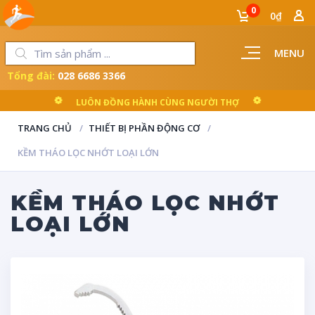
0
0₫
MENU
Tổng đài:
028 6686 3366
LUÔN ĐỒNG HÀNH CÙNG NGƯỜI THỢ
TRANG CHỦ
THIẾT BỊ PHẦN ĐỘNG CƠ
KỀM THÁO LỌC NHỚT LOẠI LỚN
KỀM THÁO LỌC NHỚT
LOẠI LỚN