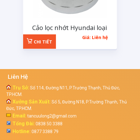
Cảo lọc nhớt Hyundai loại
lọc giấy
Giá: Liên hệ
CHI TIẾT
Liên Hệ
Trụ Sở:
Số 114, Đường N11, P.Trường Thạnh, Thủ Đức,
TP.HCM.
Xưởng Sản Xuất:
Số 5, Đường N18, P.Trường Thạnh, Thủ
Đức, TP.HCM.
Email:
tancuulong2@gmail.com
Tổng Đài:
0838 50 3388
Hotline:
0877 3388 79