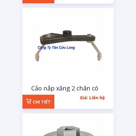
Cảo nắp xăng 2 chân có
thể hiệu chỉnh kích thước
Giá: Liên hệ
CHI TIẾT