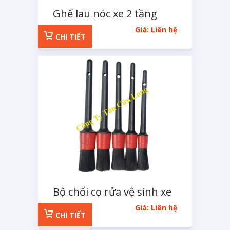
Ghế lau nóc xe 2 tầng
610mm
Giá: Liên hệ
CHI TIẾT
Bộ chổi cọ rửa vệ sinh xe
ô tô đa năng 5 cây cán
Giá: Liên hệ
nhựa
CHI TIẾT