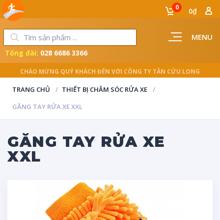
0
0₫
MENU
Tổng đài:
028 6686 3366
LUÔN ĐỒNG HÀNH CÙNG NGƯỜI THỢ
TRANG CHỦ
THIẾT BỊ CHĂM SÓC RỬA XE
GĂNG TAY RỬA XE XXL
GĂNG TAY RỬA XE
XXL