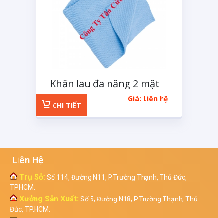
Khăn lau đa năng 2 mặt
Wurth
Giá: Liên hệ
CHI TIẾT
Liên Hệ
Trụ Sở:
Số 114, Đường N11, P.Trường Thạnh, Thủ Đức,
TP.HCM.
Xưởng Sản Xuất:
Số 5, Đường N18, P.Trường Thạnh, Thủ
Đức, TP.HCM.