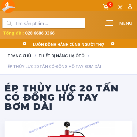
0
0₫
MENU
Tổng đài:
028 6686 3366
LUÔN ĐỒNG HÀNH CÙNG NGƯỜI THỢ
TRANG CHỦ
THIẾT BỊ NÂNG HẠ ÔTÔ
ÉP THỦY LỰC 20 TẤN CÓ ĐỒNG HỒ TAY BƠM DÀI
ÉP THỦY LỰC 20 TẤN
CÓ ĐỒNG HỒ TAY
BƠM DÀI