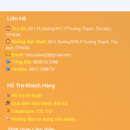
Liên Hệ
Trụ Sở:
Số 114, Đường N11, P.Trường Thạnh, Thủ Đức,
TP.HCM.
Xưởng Sản Xuất:
Số 5, Đường N18, P.Trường Thạnh, Thủ
Đức, TP.HCM.
Email:
tancuulong2@gmail.com
Tổng Đài:
0838 50 3388
Hotline:
0877 3388 79
Hỗ Trợ Khách Hàng
Hỗ trợ kĩ thuật
Quy định bảo hành, đổi trả
Catalogue, CO, CQ
Hướng dẫn sử dụng sản phẩm
Thời Gian Làm Việc