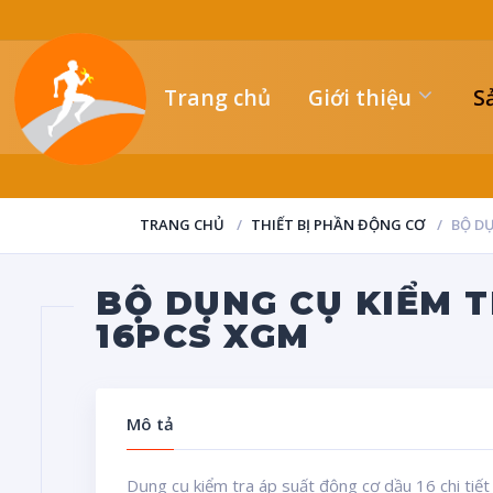
Trang chủ
Giới thiệu
S
TRANG CHỦ
THIẾT BỊ PHẦN ĐỘNG CƠ
BỘ D
BỘ DỤNG CỤ KIỂM 
16PCS XGM
Mô tả
Dụng cụ kiểm tra áp suất động cơ dầu 16 chi tiết 