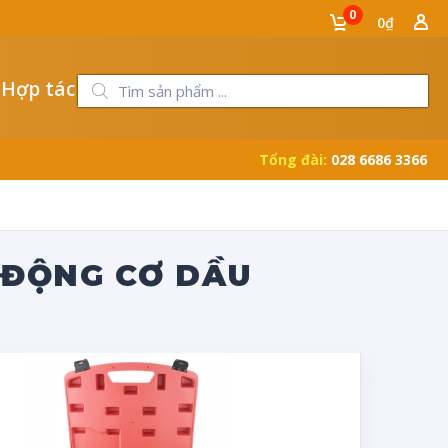
0
0₫
 Hợp tác
Tổng đài:
028 6686 3366
 ĐỘNG CƠ DẦU