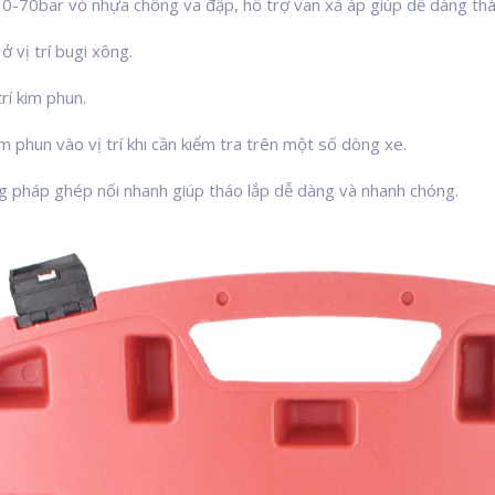
 0-70bar vỏ nhựa chống va đập, hỗ trợ van xả áp giúp dễ dàng tháo 
ở vị trí bugi xông.
trí kim phun.
m phun vào vị trí khi cần kiểm tra trên một số dòng xe.
ng pháp ghép nối nhanh giúp tháo lắp dễ dàng và nhanh chóng.