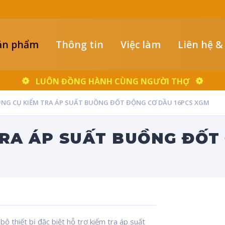
ản phẩm
Thông tin
Việc làm
Liên hệ &
LUÔN ĐỒNG HÀNH CÙNG NGƯỜI THỢ
ỤNG CỤ KIỂM TRA ÁP SUẤT BUỒNG ĐỐT ĐỘNG CƠ DẦU 16PCS XGM
TRA ÁP SUẤT BUỒNG ĐỐT
bộ thiết bị đặc biệt hỗ trợ kiểm tra áp suất