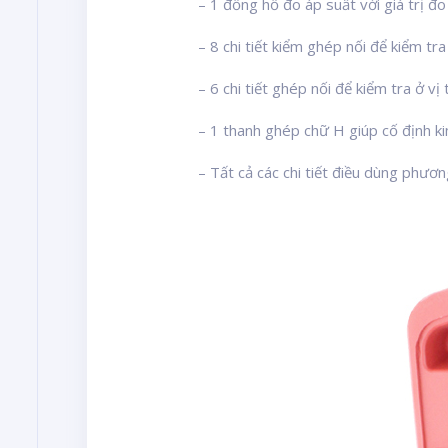
– 1 đồng hồ đo áp suất với giá trị đo
– 8 chi tiết kiểm ghép nối để kiểm tra 
– 6 chi tiết ghép nối để kiểm tra ở vị 
– 1 thanh ghép chữ H giúp cố định ki
– Tất cả các chi tiết điều dùng phươ