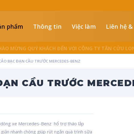
ản phẩm
Thông tin
Việc làm
Liên hệ &
LUÔN ĐỒNG HÀNH CÙNG NGƯỜI THỢ
CẢO BẠC ĐẠN CẦU TRƯỚC MERCEDES-BENZ
ĐẠN CẦU TRƯỚC MERCED
 dòng xe Mercedes-Benz hổ trợ tháo lắp
 giản nhanh chóng giúp rút ngắn quá trình sữa