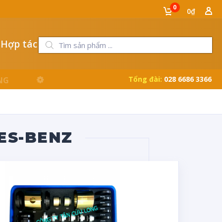
0
0₫
 Hợp tác
Tổng đài:
028 6686 3366
ES-BENZ