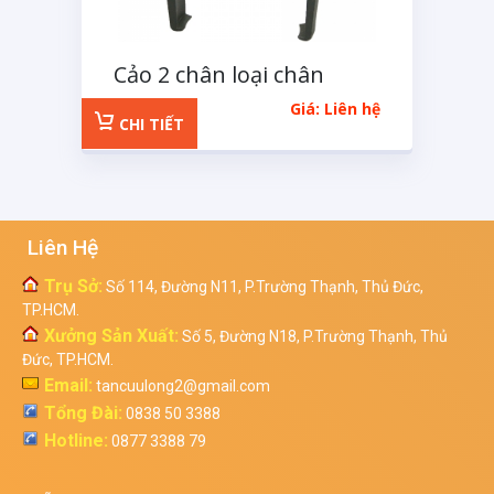
Cảo 2 chân loại chân
mỏng
Giá: Liên hệ
CHI TIẾT
Liên Hệ
Trụ Sở:
Số 114, Đường N11, P.Trường Thạnh, Thủ Đức,
TP.HCM.
Xưởng Sản Xuất:
Số 5, Đường N18, P.Trường Thạnh, Thủ
Đức, TP.HCM.
Email:
tancuulong2@gmail.com
Tổng Đài:
0838 50 3388
Hotline:
0877 3388 79