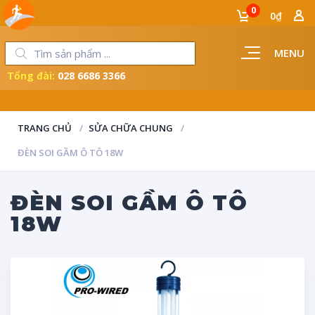
0
0₫
MENU
Tổng đài:
028 6686 3366
LUÔN ĐỒNG HÀNH CÙNG NGƯỜI THỢ
TRANG CHỦ
SỬA CHỮA CHUNG
ĐÈN SOI GẦM Ô TÔ 18W
ĐÈN SOI GẦM Ô TÔ
18W