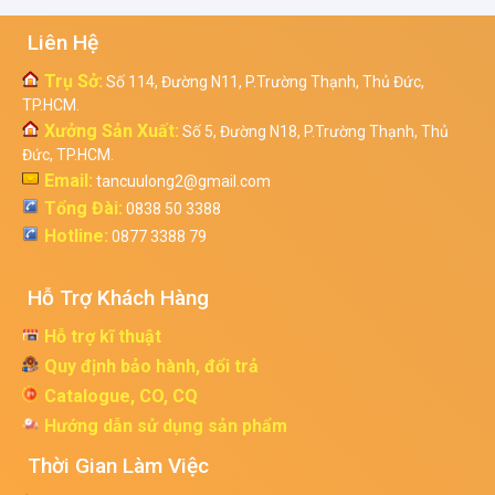
Liên Hệ
Trụ Sở:
Số 114, Đường N11, P.Trường Thạnh, Thủ Đức,
TP.HCM.
Xưởng Sản Xuất:
Số 5, Đường N18, P.Trường Thạnh, Thủ
Đức, TP.HCM.
Email:
tancuulong2@gmail.com
Tổng Đài:
0838 50 3388
Hotline:
0877 3388 79
Hỗ Trợ Khách Hàng
Hỗ trợ kĩ thuật
Quy định bảo hành, đổi trả
Catalogue, CO, CQ
Hướng dẫn sử dụng sản phẩm
Thời Gian Làm Việc