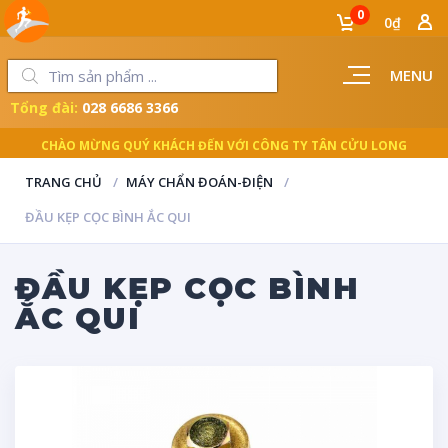
0
0₫
MENU
Tổng đài:
028 6686 3366
CHÀO MỪNG QUÝ KHÁCH ĐẾN VỚI CÔNG TY TÂN CỬU LONG
TRANG CHỦ
MÁY CHẨN ĐOÁN-ĐIỆN
ĐẦU KẸP CỌC BÌNH ẮC QUI
ĐẦU KẸP CỌC BÌNH
ẮC QUI