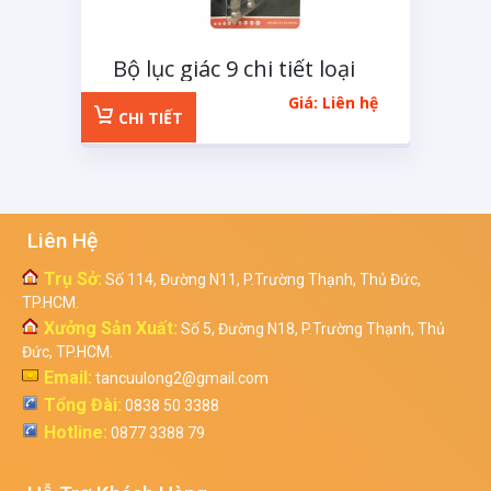
Bộ lục giác 9 chi tiết loại
ngắn
Giá: Liên hệ
CHI TIẾT
Liên Hệ
Trụ Sở:
Số 114, Đường N11, P.Trường Thạnh, Thủ Đức,
TP.HCM.
Xưởng Sản Xuất:
Số 5, Đường N18, P.Trường Thạnh, Thủ
Đức, TP.HCM.
Email:
tancuulong2@gmail.com
Tổng Đài:
0838 50 3388
Hotline:
0877 3388 79