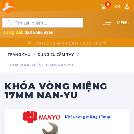
0
0₫
MENU
Tổng đài:
028 6686 3366
LUÔN ĐỒNG HÀNH CÙNG NGƯỜI THỢ
TRANG CHỦ
DỤNG CỤ CẦM TAY
KHÓA VÒNG MIỆNG 17MM NAN-YU
KHÓA VÒNG MIỆNG
17MM NAN-YU