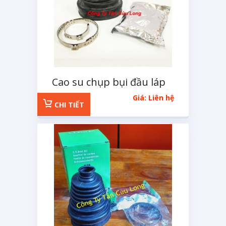
Cao su chụp bụi đầu láp
ngoài loại lớn
Giá: Liên hệ
CHI TIẾT