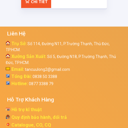
CHI TIẾT
Liên Hệ
Trụ Sở:
Số 114, Đường N11, P.Trường Thạnh, Thủ Đức,
TP.HCM.
Xưởng Sản Xuất:
Số 5, Đường N18, P.Trường Thạnh, Thủ
Đức, TP.HCM.
Email:
tancuulong2@gmail.com
Tổng Đài:
0838 50 3388
Hotline:
0877 3388 79
Hỗ Trợ Khách Hàng
Hỗ trợ kĩ thuật
Quy định bảo hành, đổi trả
Catalogue, CO, CQ