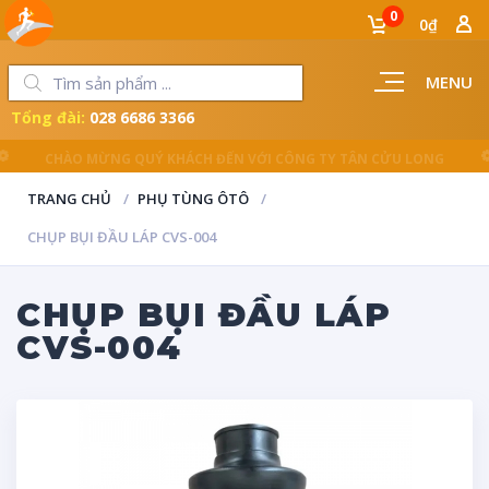
0
0₫
MENU
Tổng đài:
028 6686 3366
LUÔN ĐỒNG HÀNH CÙNG NGƯỜI THỢ
TRANG CHỦ
PHỤ TÙNG ÔTÔ
CHỤP BỤI ĐẦU LÁP CVS-004
CHỤP BỤI ĐẦU LÁP
CVS-004