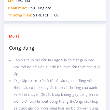
Mã:
CVS-004
Danh mục:
Phụ Tùng ôtô
Thương hiệu:
STRETCH | US
Mô tả
Công dụng:
Cao su chụp bụi đầu láp ngoài là chi tiết giúp bao
bọc mỡ bò để luôn giữ độ bôi trơn cần thiết cho trục
láp.
Trục láp trước trên ô tô có cấu tạo cơ động với
khớp cầu có thể xoay lắc theo các hướng của bánh
xe khi di chuyển để các khớp không gây tiếng ồn và
luôn trơn tru khi hoạt động thông thường, các khớp
sẽ được giữ độ nhờn bằng loại mỡ bò chuyên dụng.