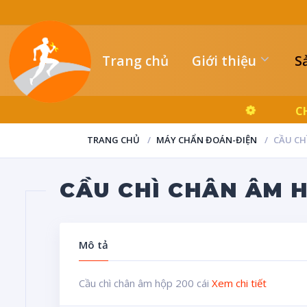
Trang chủ
Giới thiệu
S
TRANG CHỦ
MÁY CHẨN ĐOÁN-ĐIỆN
CẦU CH
CẦU CHÌ CHÂN ÂM H
Mô tả
Cầu chì chân âm hộp 200 cái
Xem chi tiết