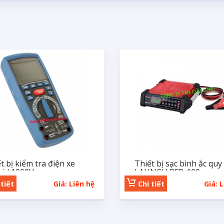
t bị kiểm tra điện xe
Thiết bị sạc bình ắc quy
rid 1000V
LAUNCH PFP-100
tiết
Giá: Liên hệ
Chi tiết
Giá: 