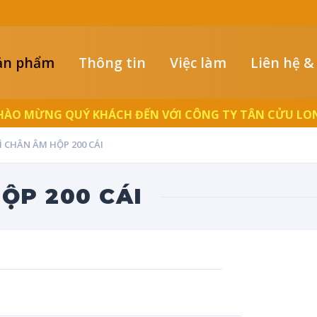
ản phẩm
Thông tin
Việc làm
Liên hệ &
LUÔN ĐỒNG HÀNH CÙNG NGƯỜI THỢ
Ì CHÂN ÂM HỘP 200 CÁI
ỘP 200 CÁI