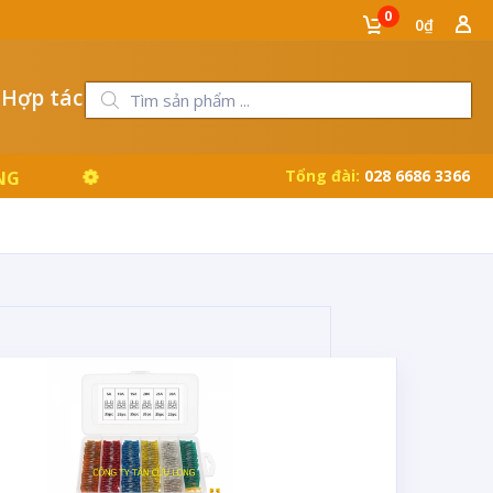
0
0₫
 Hợp tác
Tổng đài:
028 6686 3366