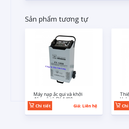
Sản phẩm tương tự
Máy nạp ắc qui và khởi
Thiế
động ô tô FY-1400
Hyb
Chi tiết
Giá: Liên hệ
Chi 