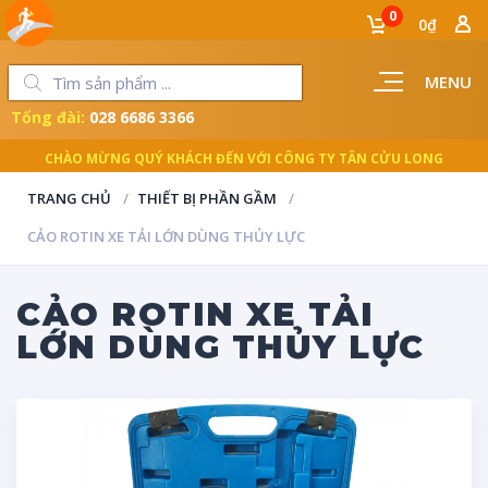
0
0₫
MENU
Tổng đài:
028 6686 3366
LUÔN ĐỒNG HÀNH CÙNG NGƯỜI THỢ
TRANG CHỦ
THIẾT BỊ PHẦN GẦM
CẢO ROTIN XE TẢI LỚN DÙNG THỦY LỰC
CẢO ROTIN XE TẢI
LỚN DÙNG THỦY LỰC