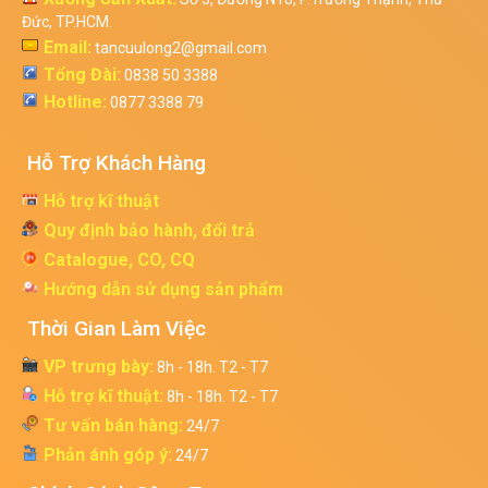
Đức, TP.HCM.
Email:
tancuulong2@gmail.com
Tổng Đài:
0838 50 3388
Hotline:
0877 3388 79
Hỗ Trợ Khách Hàng
Hỗ trợ kĩ thuật
Quy định bảo hành, đổi trả
Catalogue, CO, CQ
Hướng dẫn sử dụng sản phẩm
Thời Gian Làm Việc
VP trưng bày:
8h - 18h. T2 - T7
Hỗ trợ kĩ thuật:
8h - 18h. T2 - T7
Tư vấn bán hàng:
24/7
Phản ánh góp ý:
24/7