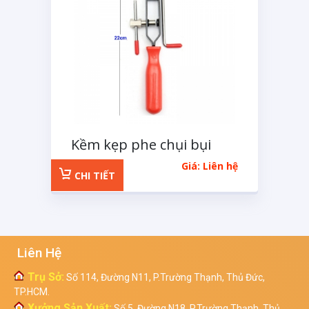
Kềm kẹp phe chụi bụi
đầu láp
Giá: Liên hệ
CHI TIẾT
Liên Hệ
Trụ Sở:
Số 114, Đường N11, P.Trường Thạnh, Thủ Đức,
TP.HCM.
Xưởng Sản Xuất:
Số 5, Đường N18, P.Trường Thạnh, Thủ