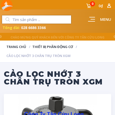
0
0₫
MENU
Tổng đài:
028 6686 3366
LUÔN ĐỒNG HÀNH CÙNG NGƯỜI THỢ
TRANG CHỦ
THIẾT BỊ PHẦN ĐỘNG CƠ
CẢO LỌC NHỚT 3 CHÂN TRỤ TRÒN XGM
CẢO LỌC NHỚT 3
CHÂN TRỤ TRÒN XGM