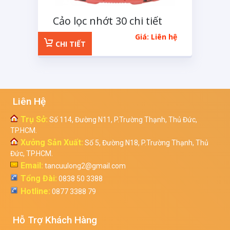
Cảo lọc nhớt 30 chi tiết
Giá: Liên hệ
CHI TIẾT
Liên Hệ
Trụ Sở:
Số 114, Đường N11, P.Trường Thạnh, Thủ Đức,
TP.HCM.
Xưởng Sản Xuất:
Số 5, Đường N18, P.Trường Thạnh, Thủ
Đức, TP.HCM.
Email:
tancuulong2@gmail.com
Tổng Đài:
0838 50 3388
Hotline:
0877 3388 79
Hỗ Trợ Khách Hàng