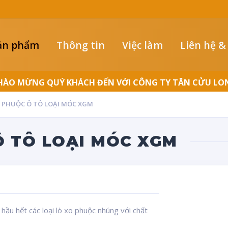
ản phẩm
Thông tin
Việc làm
Liên hệ &
LUÔN ĐỒNG HÀNH CÙNG NGƯỜI THỢ
O PHUỘC Ô TÔ LOẠI MÓC XGM
Ô TÔ LOẠI MÓC XGM
ầu hết các loại lò xo phuộc nhúng với chất