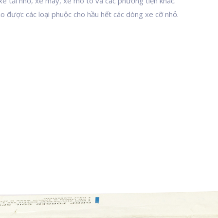
xe tải nhỏ, xe máy, xe mô tô và các phương tiện khác.
ảo được các loại phuộc cho hầu hết các dòng xe cỡ nhỏ.