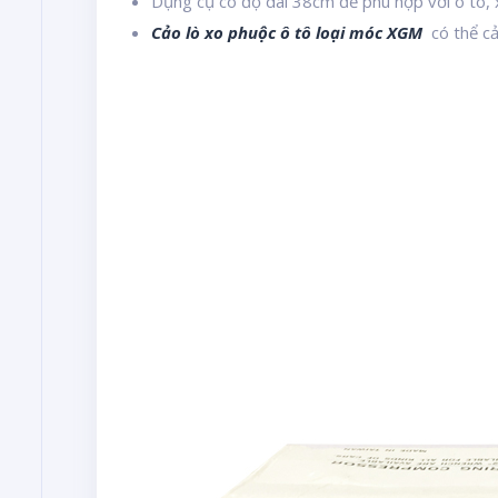
Dụng cụ có độ dài 38cm để phù hợp với ô tô, 
Cảo lò xo phuộc ô tô loại móc XGM
có thể c