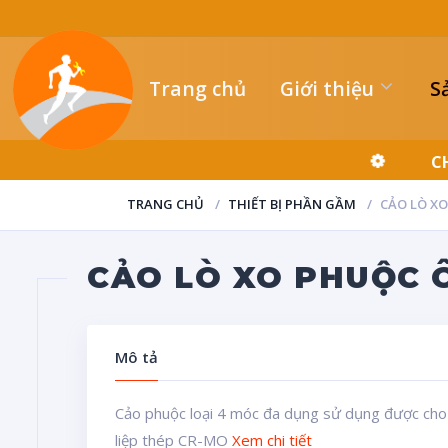
Trang chủ
Giới thiệu
S
TRANG CHỦ
THIẾT BỊ PHẦN GẦM
CẢO LÒ X
CẢO LÒ XO PHUỘC 
Mô tả
Cảo phuộc loại 4 móc đa dụng sử dụng được cho h
liệp thép CR-MO
Xem chi tiết