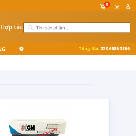
0
0₫
 Hợp tác
Tổng đài:
028 6686 3366