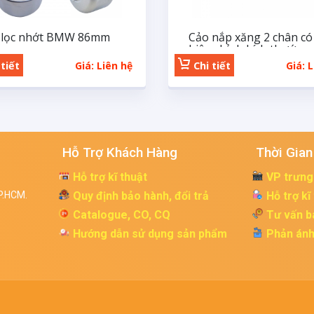
 lọc nhớt BMW 86mm
Cảo nắp xăng 2 chân có
hiệu chỉnh kích thước
tiết
Giá: Liên hệ
Chi tiết
Giá: 
Hỗ Trợ Khách Hàng
Thời Gian
Hỗ trợ kĩ thuật
VP trưng
P.HCM.
Quy định bảo hành, đổi trả
Hỗ trợ kĩ
Catalogue, CO, CQ
Tư vấn b
Hướng dẫn sử dụng sản phẩm
Phản ánh