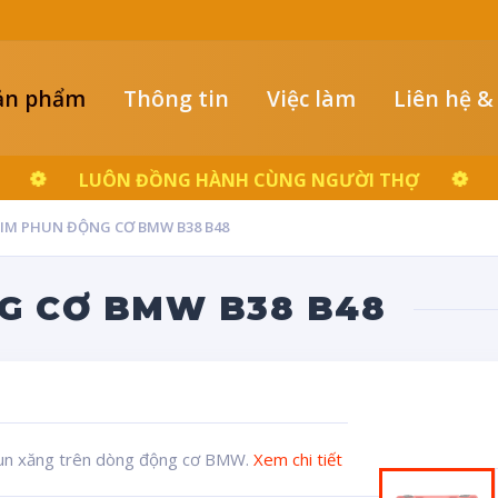
ản phẩm
Thông tin
Việc làm
Liên hệ &
LUÔN ĐỒNG HÀNH CÙNG NGƯỜI THỢ
KIM PHUN ĐỘNG CƠ BMW B38 B48
G CƠ BMW B38 B48
phun xăng trên dòng động cơ BMW.
Xem chi tiết