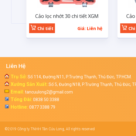
Cảo lọc nhớt 30 chi tiết XGM
Cảo
Chi tiết
Giá: Liên hệ
Chi 
Liên Hệ
Trụ Sở:
Số 114, Đường N11, P.Trường Thạnh, Thủ Đức, TP.HCM.
Xưởng Sản Xuất:
Số 5, Đường N18, P.Trường Thạnh, Thủ Đức, T
Email:
tancuulong2@gmail.com
Tổng Đài:
0838 50 3388
Hotline:
0877 3388 79
©2019 Công ty TNHH Tân Cửu Long, All rights reserved