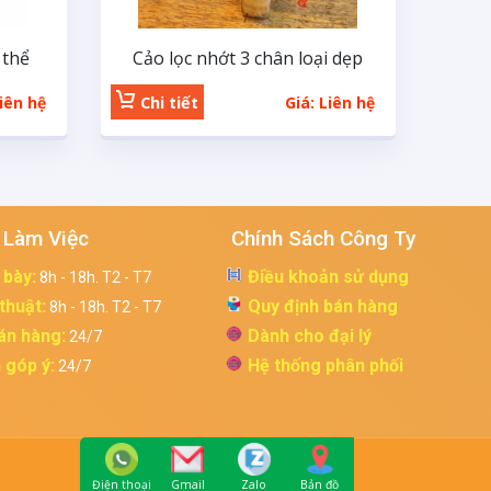
 thể
Cảo lọc nhớt 3 chân loại dẹp
Liên hệ
Chi tiết
Giá: Liên hệ
 Làm Việc
Chính Sách Công Ty
 bày:
Điều khoản sử dụng
8h - 18h. T2 - T7
 thuật:
Quy định bán hàng
8h - 18h. T2 - T7
án hàng:
Dành cho đại lý
24/7
 góp ý:
Hệ thống phân phối
24/7
Điện thoại
Gmail
Zalo
Bản đồ