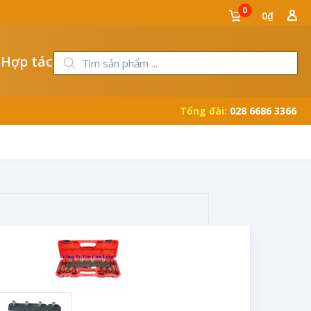
0
0₫
 Hợp tác
Tổng đài:
028 6686 3366