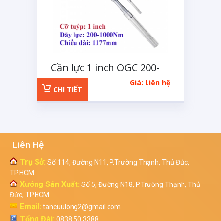
Cần lực 1 inch OGC 200-
1000Nm
Giá: Liên hệ
CHI TIẾT
Liên Hệ
Trụ Sở:
Số 114, Đường N11, P.Trường Thạnh, Thủ Đức,
TP.HCM.
Xưởng Sản Xuất:
Số 5, Đường N18, P.Trường Thạnh, Thủ
Đức, TP.HCM.
Email:
tancuulong2@gmail.com
Tổng Đài:
0838 50 3388