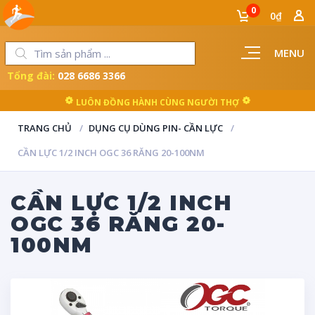
0
0₫
MENU
Tổng đài:
028 6686 3366
LUÔN ĐỒNG HÀNH CÙNG NGƯỜI THỢ
TRANG CHỦ
DỤNG CỤ DÙNG PIN- CẦN LỰC
CẦN LỰC 1/2 INCH OGC 36 RĂNG 20-100NM
CẦN LỰC 1/2 INCH
OGC 36 RĂNG 20-
100NM