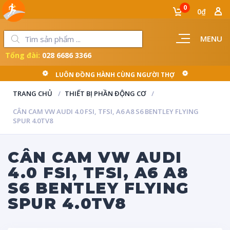
0
0₫
MENU
Tổng đài:
028 6686 3366
LUÔN ĐỒNG HÀNH CÙNG NGƯỜI THỢ
TRANG CHỦ
THIẾT BỊ PHẦN ĐỘNG CƠ
CÂN CAM VW AUDI 4.0 FSI, TFSI, A6 A8 S6 BENTLEY FLYING
SPUR 4.0TV8
CÂN CAM VW AUDI
4.0 FSI, TFSI, A6 A8
S6 BENTLEY FLYING
SPUR 4.0TV8