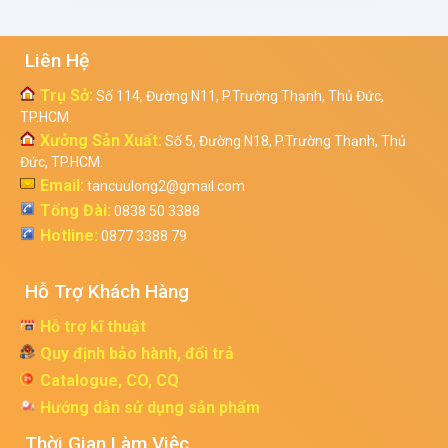
Liên Hệ
Trụ Sở:
Số 114, Đường N11, P.Trường Thạnh, Thủ Đức,
TP.HCM.
Xưởng Sản Xuất:
Số 5, Đường N18, P.Trường Thạnh, Thủ
Đức, TP.HCM.
Email:
tancuulong2@gmail.com
Tổng Đài:
0838 50 3388
Hotline:
0877 3388 79
Hỗ Trợ Khách Hàng
Hỗ trợ kĩ thuật
Quy định bảo hành, đổi trả
Catalogue, CO, CQ
Hướng dẫn sử dụng sản phẩm
Thời Gian Làm Việc