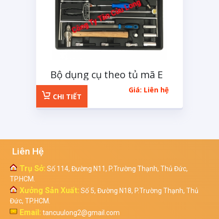
Bộ dụng cụ theo tủ mã E
32 chi tiết
Giá: Liên hệ
CHI TIẾT
Liên Hệ
Trụ Sở:
Số 114, Đường N11, P.Trường Thạnh, Thủ Đức,
TP.HCM.
Xưởng Sản Xuất:
Số 5, Đường N18, P.Trường Thạnh, Thủ
Đức, TP.HCM.
Email:
tancuulong2@gmail.com