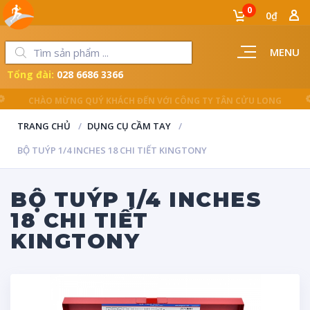
0
0₫
MENU
Tổng đài:
028 6686 3366
LUÔN ĐỒNG HÀNH CÙNG NGƯỜI THỢ
TRANG CHỦ
DỤNG CỤ CẦM TAY
BỘ TUÝP 1/4 INCHES 18 CHI TIẾT KINGTONY
BỘ TUÝP 1/4 INCHES
18 CHI TIẾT
KINGTONY