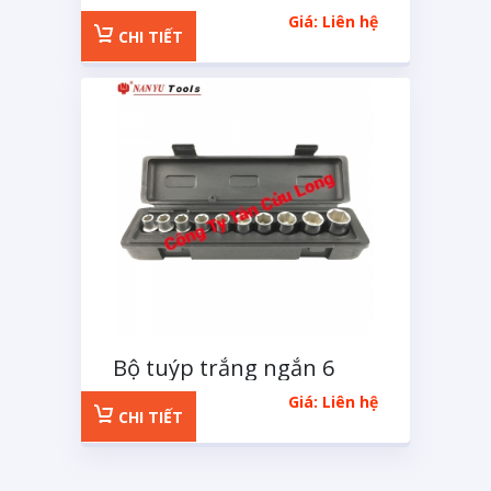
tuýp E 14 chi tiết
Giá: Liên hệ
CHI TIẾT
Bộ tuýp trắng ngắn 6
cạnh 1/2 inchs 11 chi tiết
Giá: Liên hệ
CHI TIẾT