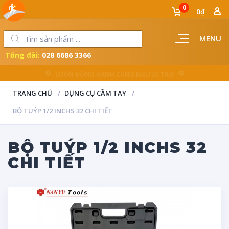
0
0₫
MENU
Tổng đài:
028 6686 3366
LUÔN ĐỒNG HÀNH CÙNG NGƯỜI THỢ
TRANG CHỦ
DỤNG CỤ CẦM TAY
BỘ TUÝP 1/2 INCHS 32 CHI TIẾT
BỘ TUÝP 1/2 INCHS 32
CHI TIẾT