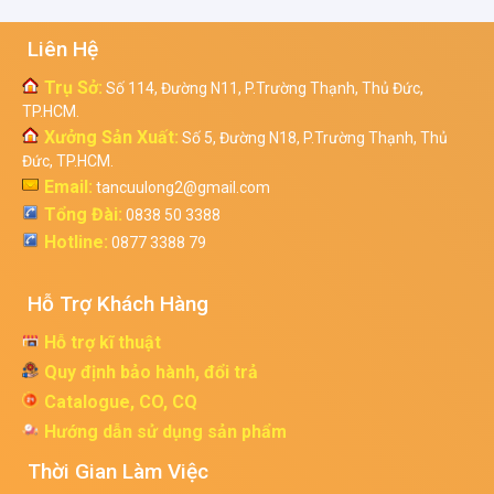
Liên Hệ
Trụ Sở:
Số 114, Đường N11, P.Trường Thạnh, Thủ Đức,
TP.HCM.
Xưởng Sản Xuất:
Số 5, Đường N18, P.Trường Thạnh, Thủ
Đức, TP.HCM.
Email:
tancuulong2@gmail.com
Tổng Đài:
0838 50 3388
Hotline:
0877 3388 79
Hỗ Trợ Khách Hàng
Hỗ trợ kĩ thuật
Quy định bảo hành, đổi trả
Catalogue, CO, CQ
Hướng dẫn sử dụng sản phẩm
Thời Gian Làm Việc