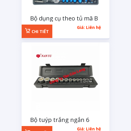
Bộ dụng cụ theo tủ mã B
75 chi tiết
Giá: Liên hệ
CHI TIẾT
Bộ tuýp trắng ngắn 6
cạnh 1/2 inchs 14 chi tiết
Giá: Liên hệ