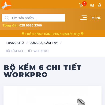
0
0₫
MENU
Tổng đài:
028 6686 3366
LUÔN ĐỒNG HÀNH CÙNG NGƯỜI THỢ
TRANG CHỦ
DỤNG CỤ CẦM TAY
BỘ KỀM 6 CHI TIẾT WORKPRO
BỘ KỀM 6 CHI TIẾT
WORKPRO