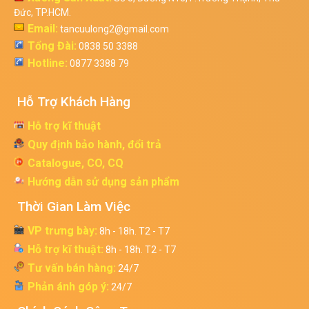
Đức, TP.HCM.
Email:
tancuulong2@gmail.com
Tổng Đài:
0838 50 3388
Hotline:
0877 3388 79
Hỗ Trợ Khách Hàng
Hỗ trợ kĩ thuật
Quy định bảo hành, đổi trả
Catalogue, CO, CQ
Hướng dẫn sử dụng sản phẩm
Thời Gian Làm Việc
VP trưng bày:
8h - 18h. T2 - T7
Hỗ trợ kĩ thuật:
8h - 18h. T2 - T7
Tư vấn bán hàng:
24/7
Phản ánh góp ý:
24/7