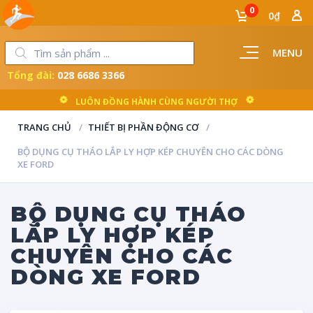
0
0₫
MENU
Tổng đài:
028 6686 3366
LUÔN ĐỒNG HÀNH CÙNG NGƯỜI THỢ
TRANG CHỦ
THIẾT BỊ PHẦN ĐỘNG CƠ
BỘ DỤNG CỤ THÁO LẮP LY HỢP KÉP CHUYÊN CHO CÁC DÒNG
XE FORD
BỘ DỤNG CỤ THÁO
LẮP LY HỢP KÉP
CHUYÊN CHO CÁC
DÒNG XE FORD