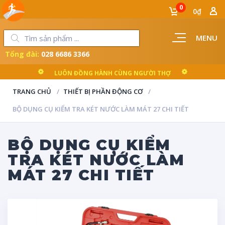
0
0₫
MENU
Tổng đài:
028 6686 3366
LUÔN ĐỒNG HÀNH CÙNG NGƯỜI THỢ
TRANG CHỦ
THIẾT BỊ PHẦN ĐỘNG CƠ
BỘ DỤNG CỤ KIỂM TRA KÉT NƯỚC LÀM MÁT 27 CHI TIẾT
BỘ DỤNG CỤ KIỂM
TRA KÉT NƯỚC LÀM
MÁT 27 CHI TIẾT