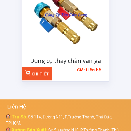
Dụng cụ thay chân van ga
lạnh ô tô
Giá: Liên hệ
CHI TIẾT
Liên Hệ
Trụ Sở:
Số 114, Đường N11, P.Trường Thạnh, Thủ Đức,
TP.HCM.
Xưởng Sản Xuất:
Số 5, Đường N18, P.Trường Thạnh, Thủ