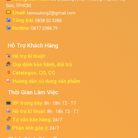
Đức, TP.HCM.
Email:
tancuulong2@gmail.com
Tổng Đài:
0838 50 3388
Hotline:
0877 3388 79
Hỗ Trợ Khách Hàng
Hỗ trợ kĩ thuật
Quy định bảo hành, đổi trả
Catalogue, CO, CQ
Hướng dẫn sử dụng sản phẩm
Thời Gian Làm Việc
VP trưng bày:
8h - 18h. T2 - T7
Hỗ trợ kĩ thuật:
8h - 18h. T2 - T7
Tư vấn bán hàng:
24/7
Phản ánh góp ý:
24/7