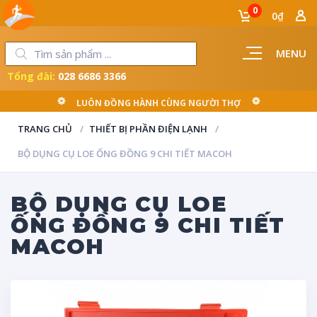
0
0₫
MENU
Tổng đài:
028 6686 3366
LUÔN ĐỒNG HÀNH CÙNG NGƯỜI THỢ
TRANG CHỦ
THIẾT BỊ PHẦN ĐIỆN LẠNH
BỘ DỤNG CỤ LOE ỐNG ĐỒNG 9 CHI TIẾT MACOH
BỘ DỤNG CỤ LOE
ỐNG ĐỒNG 9 CHI TIẾT
MACOH