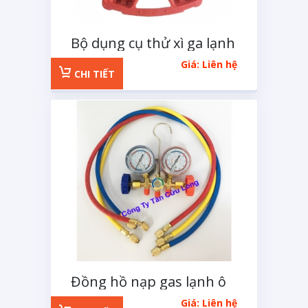
Bộ dụng cụ thử xì ga lạnh
dành cho các dòng xe
Giá: Liên hệ
Châu Âu
CHI TIẾT
Đồng hồ nạp gas lạnh ô
tô MACOH 4 chi tiết
Giá: Liên hệ