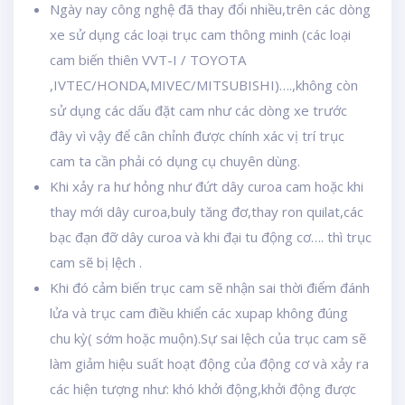
Ngày nay công nghệ đã thay đổi nhiều,trên các dòng
xe sử dụng các loại trục cam thông minh (các loại
cam biến thiên VVT-I / TOYOTA
,IVTEC/HONDA,MIVEC/MITSUBISHI)….,không còn
sử dụng các dấu đặt cam như các dòng xe trước
đây vì vậy để cân chỉnh được chính xác vị trí trục
cam ta cần phải có dụng cụ chuyên dùng.
Khi xảy ra hư hỏng như đứt dây curoa cam hoặc khi
thay mới dây curoa,buly tăng đơ,thay ron quilat,các
bạc đạn đỡ dây curoa và khi đại tu động cơ…. thì trục
cam sẽ bị lệch .
Khi đó cảm biến trục cam sẽ nhận sai thời điểm đánh
lửa và trục cam điều khiển các xupap không đúng
chu kỳ( sớm hoặc muộn).Sự sai lệch của trục cam sẽ
làm giảm hiệu suất hoạt động của động cơ và xảy ra
các hiện tượng như: khó khởi động,khởi động được