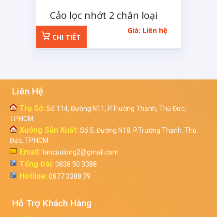
Cảo lọc nhớt 2 chân loại
nhỏ
Giá: Liên hệ
CHI TIẾT
Liên Hệ
Trụ Sở:
Số 114, Đường N11, P.Trường Thạnh, Thủ Đức,
TP.HCM.
Xưởng Sản Xuất:
Số 5, Đường N18, P.Trường Thạnh, Thủ
Đức, TP.HCM.
Email:
tancuulong2@gmail.com
Tổng Đài:
0838 50 3388
Hotline:
0877 3388 79
Hỗ Trợ Khách Hàng