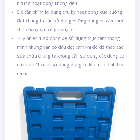
nhưng hoạt động không đều.
Để cân chỉnh lại đúng chu kỳ hoạt động của buồng
đốt chúng ta cần sử dụng những dụng cụ cân cam
theo hãng và từng dòng xe.
Tuy nhiên 1 số dòng xe sử dụng trục cam thông
minh nhưng vẫn có dấu đặt cam.khi đó để thao tác
sửa chữa chúng ta không cần sử dụng các dụng cụ
cân cam.Chỉ cần sử dụng dụng cụ khóa cố định trục
cam.