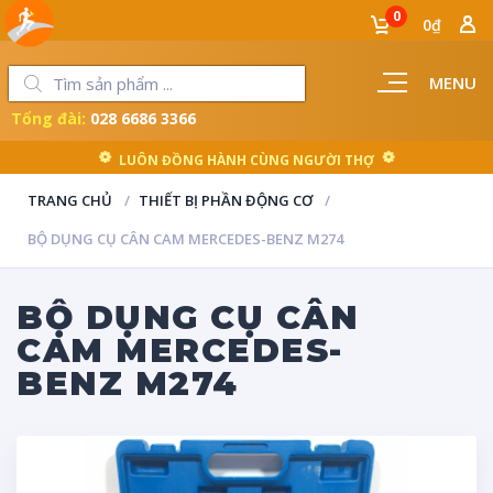
0
0₫
MENU
Tổng đài:
028 6686 3366
LUÔN ĐỒNG HÀNH CÙNG NGƯỜI THỢ
TRANG CHỦ
THIẾT BỊ PHẦN ĐỘNG CƠ
BỘ DỤNG CỤ CÂN CAM MERCEDES-BENZ M274
BỘ DỤNG CỤ CÂN
CAM MERCEDES-
BENZ M274