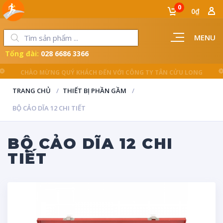
0
0₫
MENU
Tổng đài:
028 6686 3366
LUÔN ĐỒNG HÀNH CÙNG NGƯỜI THỢ
TRANG CHỦ
THIẾT BỊ PHẦN GẦM
BỘ CẢO DĨA 12 CHI TIẾT
BỘ CẢO DĨA 12 CHI
TIẾT