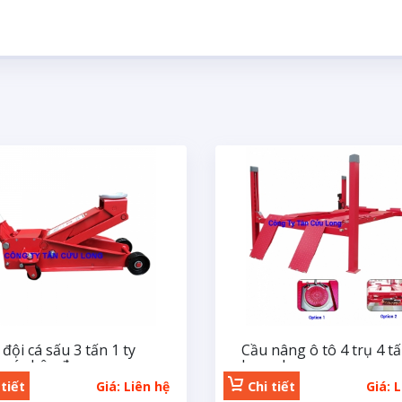
 đội cá sấu 3 tấn 1 ty
Cầu nâng ô tô 4 trụ 4 t
 có chân đạp
Launch
tiết
Giá: Liên hệ
Chi tiết
Giá: 