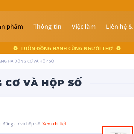
ản phẩm
Thông tin
Việc làm
Liên hệ &
LUÔN ĐỒNG HÀNH CÙNG NGƯỜI THỢ
ÂNG HẠ ĐỘNG CƠ VÀ HỘP SỐ
 CƠ VÀ HỘP SỐ
ạ động cơ và hộp số.
Xem chi tiết