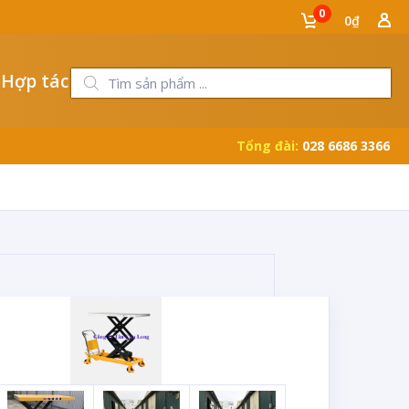
0
0₫
 Hợp tác
Tổng đài:
028 6686 3366