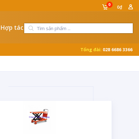
0
0₫
 Hợp tác
Tổng đài:
028 6686 3366
0