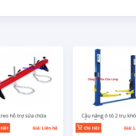
treo hỗ trợ sửa chữa
Cầu nâng ô tô 2 trụ kh
g cơ
cổng Peak
tiết
Giá: Liên hệ
Chi tiết
Giá: 