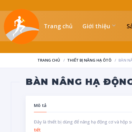
Trang chủ
Giới thiệu
S
TRANG CHỦ
THIẾT BỊ NÂNG HẠ ÔTÔ
BÀN NÂ
BÀN NÂNG HẠ ĐỘNG
Mô tả
Đây là thiết bị dùng để nâng hạ động cơ và hộp s
tiết