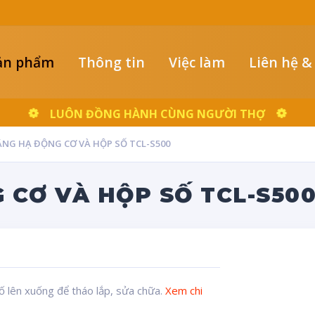
ản phẩm
Thông tin
Việc làm
Liên hệ &
LUÔN ĐỒNG HÀNH CÙNG NGƯỜI THỢ
NG HẠ ĐỘNG CƠ VÀ HỘP SỐ TCL-S500
 CƠ VÀ HỘP SỐ TCL-S50
ố lên xuống để tháo lắp, sửa chữa.
Xem chi